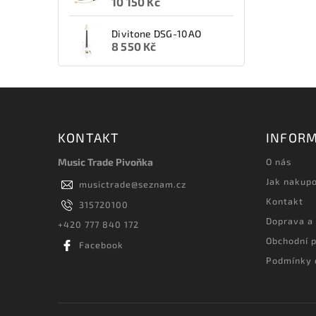
10 150 Kč
Divitone DSG-10AO
8 550 Kč
KONTAKT
INFORM
Music Trade Pivoňka
O nás
Jak nakup
musictrade
@
seznam.cz
Kontakt
315720100
Doprava a
+420 777 840 172
Obchodní 
Facebook
Podmínky 