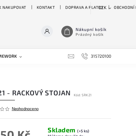
K NAKUPOVAT
KONTAKT
DOPRAVA A PLATBY
OBCHODNÍ
CZK
Nákupní košík
Prázdný košík
MEWORK
GATOR
H&H
HARTKE
315720100
HILL 
21 - RACKOVÝ STOJAN
Kód:
SRK21
Neohodnoceno
Skladem
750 Kč
(>5 ks)
Můžeme doručit do: