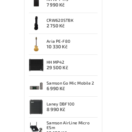
7 990 Kč
CRW620STBK
2 750 Kč
Aria PE-F80
10 330 Kč
HH MP42
29 500 Kč
Samson Go Mic Mobile 2
6 990 Kč
Laney DBF100
8 990 Kč
Samson AirLine Micro
ESm