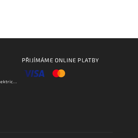
PŘIJÍMÁME ONLINE PLATBY
Aria PE DLX VCS - elektrická kytara-zboží bylo vystaveno na prodejně