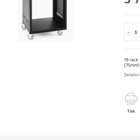
19 rack 
(75mm) 
Detailn
Tisk