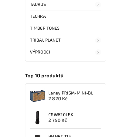
TAURUS
TECHRA
TIMBER TONES
TRIBAL PLANET
VÝPRODEJ
Top 10 produktů
Laney PRISM-MINI-BL
2 820 Kč
CRW620LBK
2 750 Kč
HH HPT-115