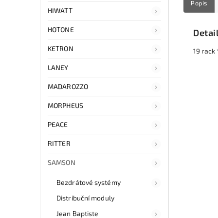
Popis
HIWATT
HOTONE
Detai
KETRON
19 rack 
LANEY
MADAROZZO
MORPHEUS
PEACE
RITTER
SAMSON
Bezdrátové systémy
Distribuční moduly
Jean Baptiste