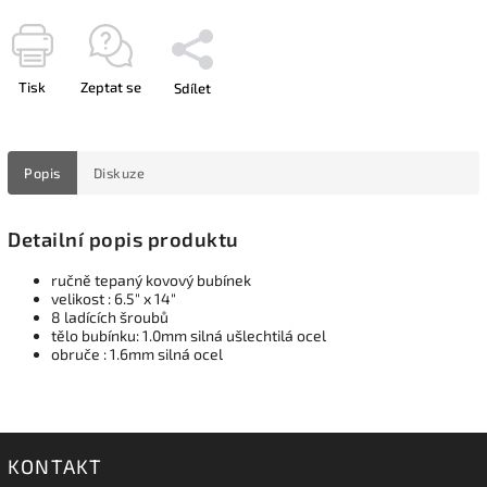
Tisk
Zeptat se
Sdílet
Popis
Diskuze
Detailní popis produktu
ručně tepaný kovový bubínek
velikost : 6.5" x 14"
8 ladících šroubů
tělo bubínku: 1.0mm silná ušlechtilá ocel
obruče : 1.6mm silná ocel
KONTAKT