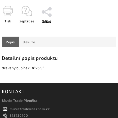
Tisk
Zeptat se
Sdílet
Popis
Diskuze
Detailní popis produktu
drevený bubínek 14“x6,5“
KONTAKT
Music Trade Pivoňka
musictrade
@
seznam.cz
315720100