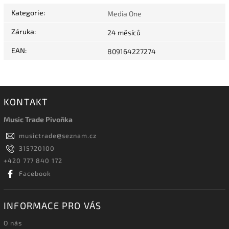
Kategorie
:
Media One
Záruka
:
24 měsíců
EAN
:
809164227274
KONTAKT
Music Trade Pivoňka
musictrade
@
seznam.cz
315720100
+420 777 840 172
Facebook
INFORMACE PRO VÁS
O nás