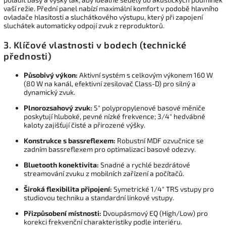
vaší režie. Přední panel nabízí maximální komfort v podobě hlavního
ovladače hlasitosti a sluchátkového výstupu, který při zapojení
sluchátek automaticky odpojí zvuk z reproduktorů.
3. Klíčové vlastnosti v bodech (technické
přednosti)
Působivý výkon:
Aktivní systém s celkovým výkonem 160 W
(80 W na kanál, efektivní zesilovač Class-D) pro silný a
dynamický zvuk.
Plnorozsahový zvuk:
5" polypropylenové basové měniče
poskytují hluboké, pevné nízké frekvence; 3/4" hedvábné
kaloty zajišťují čisté a přirozené výšky.
Konstrukce s bassreflexem:
Robustní MDF ozvučnice se
zadním bassreflexem pro optimalizaci basové odezvy.
Bluetooth konektivita:
Snadné a rychlé bezdrátové
streamování zvuku z mobilních zařízení a počítačů.
Široká flexibilita připojení:
Symetrické 1/4" TRS vstupy pro
studiovou techniku a standardní linkové vstupy.
Přizpůsobení místnosti:
Dvoupásmový EQ (High/Low) pro
korekci frekvenční charakteristiky podle interiéru.