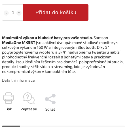
Přidat do košíku
Maximální výkon a hluboké basy pro vaše studio.
Samson
MediaOne MX5BT
jsou aktivní dvoupásmové studiové monitory s
celkovým výkonem 160 W a integrovaným Bluetooth. Díky 5"
polypropylenovému wooferu a 3/4" hedvábnému tweeteru nabízí
plnohodnotný frekvenční rozsah s bohatými basy a precizními
detaily. Jsou ideálním řešením pro domácí i poloprofesionální studia,
produkci hudby, střih videa a streaming, kde je vyžadován
nekompromisní výkon v kompaktním těle.
Detailní informace
Tisk
Zeptat se
Sdílet