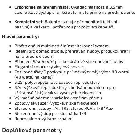
Ergonomie na prvním místě:
Ovladač hlasitosti a 3,5mm
sluchátkový výstup s funkcí auto-mute přímo na přední straně.
Kompletní set:
Balení obsahuje pár monitorů (aktivní +
pasivní) a veškerou potřebnou propojovací kabeláž.
Hlavní parametry:
Profesionální multimediální monitorovací systém
Ideální pro domácí studia, přehrávání hudby, produkci, hraní
her a práci s videem
Připojení
Bluetooth®
pro bezdrátové streamování hudby
Elegantní celočerný vinylový povrch
Zesilovač třídy D poskytuje průměrný trvalý výkon 80 wattů
(40 wattů na kanál)
5,25" polypropylenové basové reproduktory
3/4“ výškové reproduktory s hedvábnou kalotou pro
křišťálově čistý zvuk ve vysokých frekvencích
Výjimečná odezva v nízkofrekvenčním pásmu
2pólový ekvalizér (vysoké/nízké frekvence)
Stereofonní vstupy 1/4„ TRS, stereo RCA a 1/8“ Aux
Stereofonní výstup pro sluchátka 1/8"
Reproduktorový kabel v balení
Doplňkové parametry