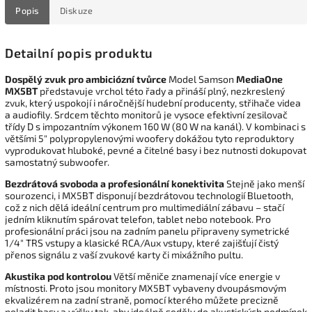
Popis
Diskuze
Detailní popis produktu
Dospělý zvuk pro ambiciózní tvůrce
Model Samson
MediaOne
MX5BT
představuje vrchol této řady a přináší plný, nezkreslený
zvuk, který uspokojí i náročnější hudební producenty, střihače videa
a audiofily. Srdcem těchto monitorů je vysoce efektivní zesilovač
třídy D s impozantním výkonem 160 W (80 W na kanál). V kombinaci s
většími 5" polypropylenovými woofery dokážou tyto reproduktory
vyprodukovat hluboké, pevné a čitelné basy i bez nutnosti dokupovat
samostatný subwoofer.
Bezdrátová svoboda a profesionální konektivita
Stejně jako menší
sourozenci, i MX5BT disponují bezdrátovou technologií Bluetooth,
což z nich dělá ideální centrum pro multimediální zábavu – stačí
jedním kliknutím spárovat telefon, tablet nebo notebook. Pro
profesionální práci jsou na zadním panelu připraveny symetrické
1/4" TRS vstupy a klasické RCA/Aux vstupy, které zajišťují čistý
přenos signálu z vaší zvukové karty či mixážního pultu.
Akustika pod kontrolou
Větší měniče znamenají více energie v
místnosti. Proto jsou monitory MX5BT vybaveny dvoupásmovým
ekvalizérem na zadní straně, pomocí kterého můžete precizně
poladit basy a výšky tak, aby ideálně seděly do akustických podmínek