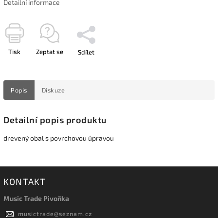
Detailní informace
Tisk
Zeptat se
Sdílet
Popis
Diskuze
Detailní popis produktu
drevený obal s povrchovou úpravou
KONTAKT
Music Trade Pivoňka
musictrade
@
seznam.cz