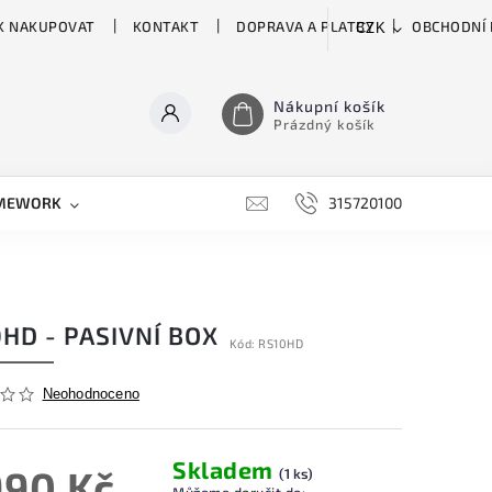
K NAKUPOVAT
KONTAKT
DOPRAVA A PLATBY
OBCHODNÍ
CZK
Nákupní košík
Prázdný košík
MEWORK
GATOR
H&H
HARTKE
315720100
HILL 
HD - PASIVNÍ BOX
Kód:
RS10HD
Neohodnoceno
Skladem
990 Kč
(1 ks)
Můžeme doručit do: