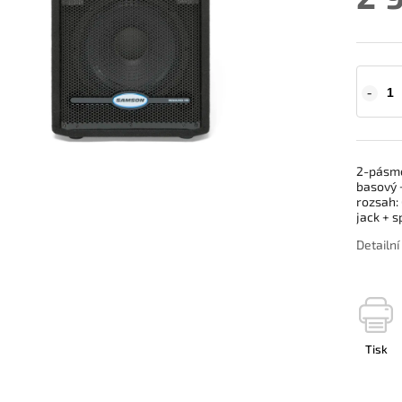
2-pásmo
basový +
rozsah: 
jack + 
Detailn
Tisk