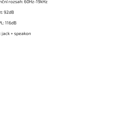
nční rozsah: 60Hz-19kHz
st: 92dB
L: 116dB
: jack + speakon