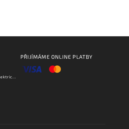
PŘIJÍMÁME ONLINE PLATBY
Aria PE DLX VCS - elektrická kytara-zboží bylo vystaveno na prodejně