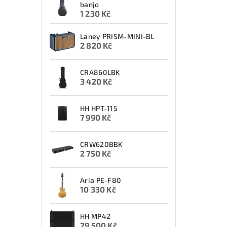
banjo
1 230 Kč
Laney PRISM-MINI-BL
2 820 Kč
CRA860LBK
3 420 Kč
HH HPT-115
7 990 Kč
CRW620BBK
2 750 Kč
Aria PE-F80
10 330 Kč
HH MP42
29 500 Kč