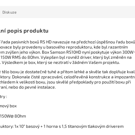
Diskuze
lní popis produktu
í řada pasivních boxů RS HD navazuje na předchozí úspěšnou řadu boxů
inovace byly provedeny u basového reproduktoru, kde byl razantním
m zvýšen jeho výkon. Box Samson RS10HD nyní poskytuje výkon 300W 
/ 150W RMS do 8Ohm. Vylepšen byl rovněž driver, který byl změněn na
ý. Výsledkem je box, který se neztratí v žádném Vašem projektu.
tělo boxu je dostatečně tuhé a přitom lehké a skvěle tak doplňuje kvali
ktory. Dokonale čisté zpracování, celodřevěná konstrukce a impozantn
hledem k velikosti boxu, jsou skvělé předpoklady pro použití boxu při
raní, nebo do pevné instalace.
ry :
mový box
: 150W@ 8Ohm
ktory: 1x 10“ basový + 1 horna s 1,5 titanovým tlakovým driverem