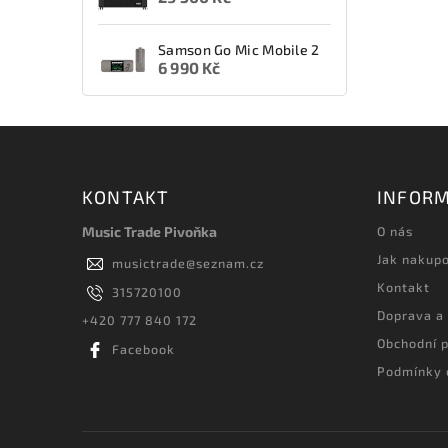
Samson Go Mic Mobile 2
6 990 Kč
KONTAKT
INFORM
Music Trade Pivoňka
O nás
Jak nakup
musictrade
@
seznam.cz
Kontakt
315720100
Doprava a
+420 777 840 172
Obchodní 
Facebook
Podmínky 