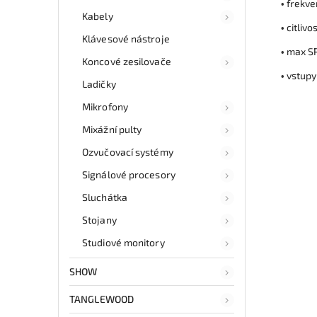
frekve
•
Kabely
citlivo
•
Klávesové nástroje
max SP
•
Koncové zesilovače
vstupy
•
Ladičky
Mikrofony
Mixážní pulty
Ozvučovací systémy
Signálové procesory
Sluchátka
Stojany
Studiové monitory
SHOW
TANGLEWOOD