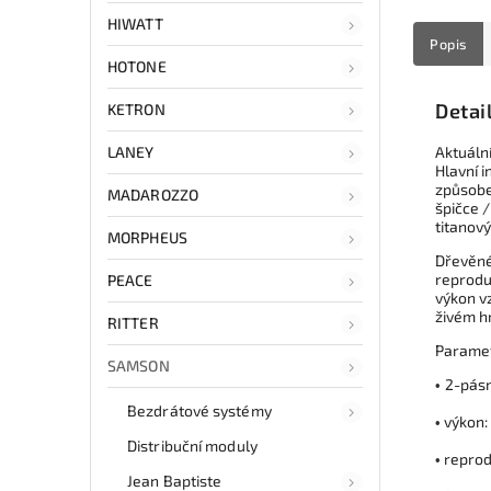
HIWATT
Popis
HOTONE
Detai
KETRON
LANEY
Aktuáln
Hlavní 
způsobe
MADAROZZO
špičce 
titanov
MORPHEUS
Dřevěné 
reprodu
PEACE
výkon vz
živém h
RITTER
Paramet
SAMSON
2-pás
•
Bezdrátové systémy
výkon
•
Distribuční moduly
reprodu
•
Jean Baptiste