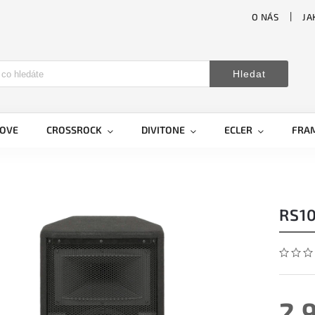
O NÁS
JA
Hledat
LOVE
CROSSROCK
DIVITONE
ECLER
FRA
RS10
2 