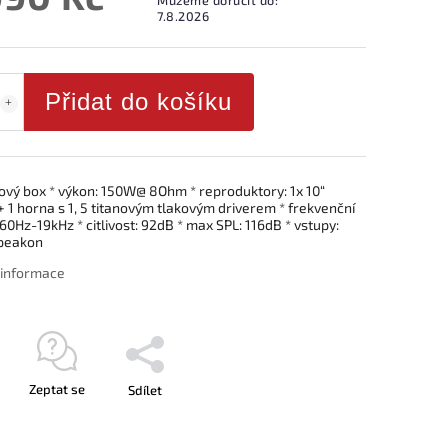
7.8.2026
Přidat do košíku
vý box * výkon: 150W@ 8Ohm * reproduktory: 1x 10“
 1 horna s 1, 5 titanovým tlakovým driverem * frekvenční
60Hz-19kHz * citlivost: 92dB * max SPL: 116dB * vstupy:
speakon
í informace
Zeptat se
Sdílet