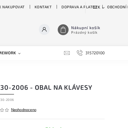
K NAKUPOVAT
KONTAKT
DOPRAVA A PLATBY
OBCHODNÍ
CZK
Nákupní košík
Prázdný košík
MEWORK
GATOR
H&H
HARTKE
315720100
HILL 
730-2006 - OBAL NA KLÁVESY
730-2006
Neohodnoceno