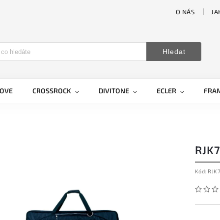
O NÁS
JA
Hledat
LOVE
CROSSROCK
DIVITONE
ECLER
FRA
RJK
Kód:
RJK