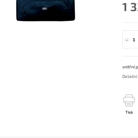
1 
vnitřní 
Detailn
Tisk