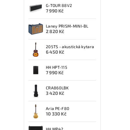
G-TOUR 88V2
7 990 Kč
Laney PRISM-MINI-BL
2 820 Kč
205TS - akustická kytara
6 450 Kč
HH HPT-115
7 990 Kč
CRA860LBK
3 420 Kč
Aria PE-F80
10 330 Kč
HH MP42