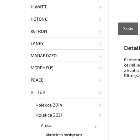
HIWATT
HOTONE
Popis
KETRON
LANEY
Detai
MADAROZZO
Economy
cerná,n
MORPHEUS
z kvalit
Ritter,
PEACE
RITTER
kolekce 2014
Kolekce 2021
Arosa
Akustická baskytara