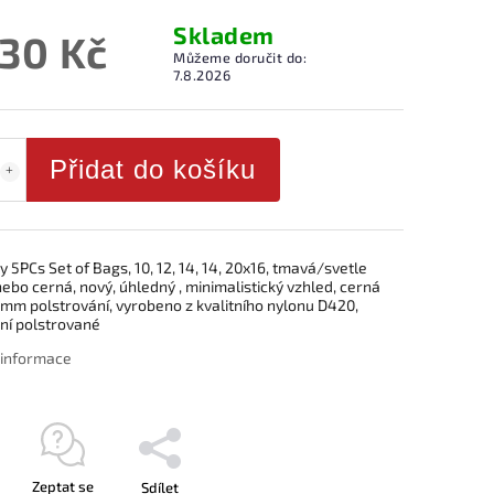
Skladem
930 Kč
Můžeme doručit do:
7.8.2026
Přidat do košíku
5PCs Set of Bags, 10, 12, 14, 14, 20x16, tmavá/svetle
bo cerná, nový, úhledný , minimalistický vzhled, cerná
5mm polstrování, vyrobeno z kvalitního nylonu D420,
ní polstrované
í informace
Zeptat se
Sdílet