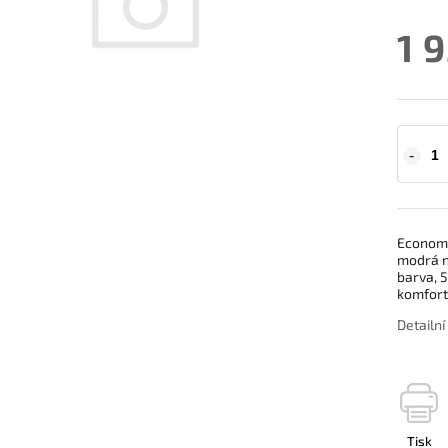
1 
Economy 
modrá ne
barva, 
komfort
Detailn
Tisk