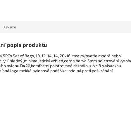
Diskuze
lní popis produktu
 5PCs Set of Bags, 10, 12, 14, 14, 20x16, tmavá/svetle modrá nebo
ový, úhledný ,minimalistický vzhled,cerná barva,5mm polstrování,vyro
ního nylonu D420,komfortní polstrované držadlo, zip c.8 s visackou
stríbná loga,mekká nylonová podšívka, odolná proti poškrábání