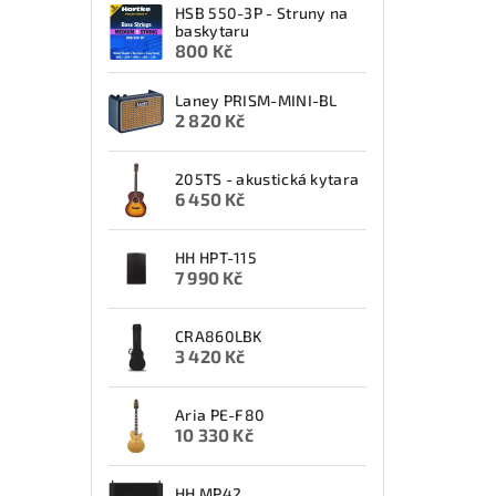
HSB 550-3P - Struny na
baskytaru
800 Kč
Laney PRISM-MINI-BL
2 820 Kč
205TS - akustická kytara
6 450 Kč
HH HPT-115
7 990 Kč
CRA860LBK
3 420 Kč
Aria PE-F80
10 330 Kč
HH MP42