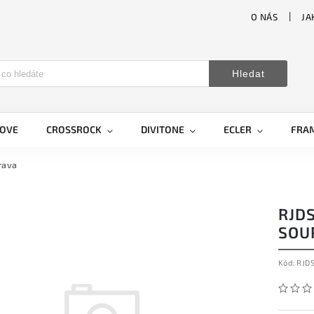
O NÁS
JA
Hledat
LOVE
CROSSROCK
DIVITONE
ECLER
FRA
rava
RJDS
SOU
Kód:
RJD