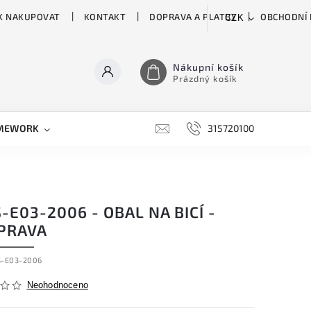
K NAKUPOVAT
KONTAKT
DOPRAVA A PLATBY
OBCHODNÍ
CZK
Nákupní košík
Prázdný košík
MEWORK
GATOR
H&H
HARTKE
315720100
HILL 
-E03-2006 - OBAL NA BICÍ -
PRAVA
S-E03-2006
Neohodnoceno