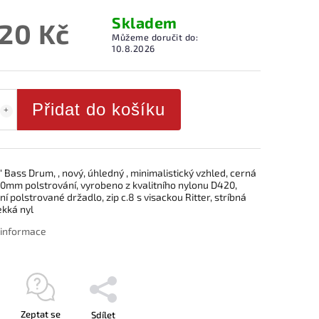
Skladem
320 Kč
Můžeme doručit do:
10.8.2026
Přidat do košíku
“ Bass Drum, , nový, úhledný , minimalistický vzhled, cerná
20mm polstrování, vyrobeno z kvalitního nylonu D420,
í polstrované držadlo, zip c.8 s visackou Ritter, stríbná
ekká nyl
í informace
Zeptat se
Sdílet