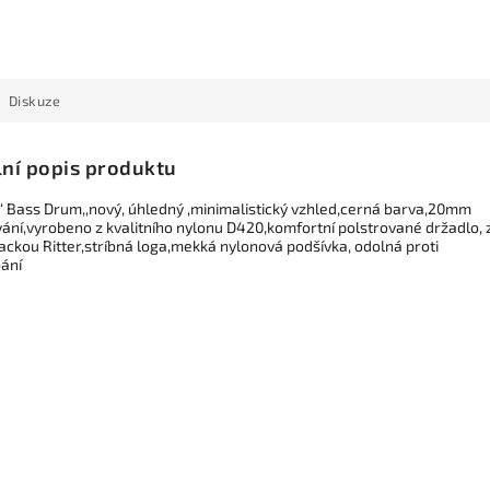
Diskuze
lní popis produktu
8“ Bass Drum,,nový, úhledný ,minimalistický vzhled,cerná barva,20mm
vání,vyrobeno z kvalitního nylonu D420,komfortní polstrované držadlo, 
sackou Ritter,stríbná loga,mekká nylonová podšívka, odolná proti
ání