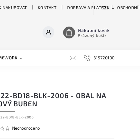
K NAKUPOVAT
KONTAKT
DOPRAVA A PLATBY
OBCHODNÍ
CZK
Nákupní košík
Prázdný košík
MEWORK
GATOR
H&H
HARTKE
315720100
HILL 
722-BD18-BLK-2006 - OBAL NA
OVÝ BUBEN
722-BD18-BLK-2006
Neohodnoceno