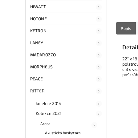
HIWATT
HOTONE
Popis
KETRON
LANEY
Detai
MADAROZZO
22“ x 1
polstro
MORPHEUS
c.8 s vi
poškráb
PEACE
RITTER
kolekce 2014
Kolekce 2021
Arosa
Akustická baskytara