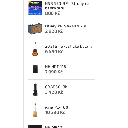
HSB 550-3P - Struny na
baskytaru
800 Kč
Laney PRISM-MINI-BL
2 820 Kč
205TS - akustická kytara
6 450 Kč
HH HPT-115
7 990 Kč
CRA860LBK
3 420 Kč
Aria PE-F80
10 330 Kč
HH MP42