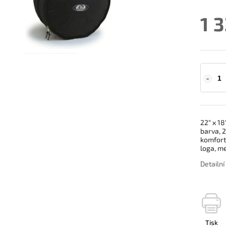
1 
22“ x 18
barva, 
komfortn
loga, m
Detailn
Tisk