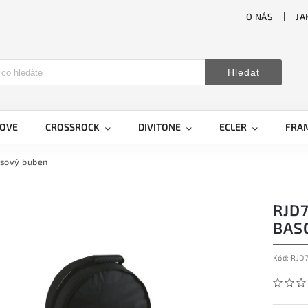
O NÁS
JA
Hledat
LOVE
CROSSROCK
DIVITONE
ECLER
FRA
asový buben
RJD
BAS
Kód:
RJD