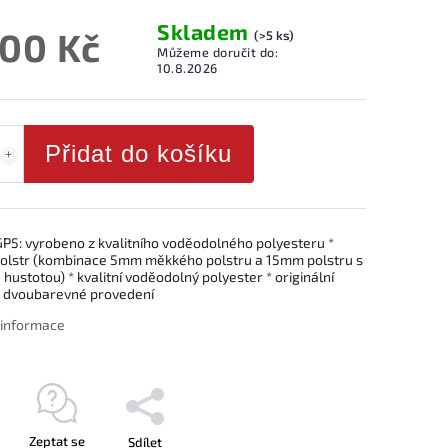
Skladem
200 Kč
(>5 ks)
Můžeme doručit do:
10.8.2026
Přidat do košíku
GP5: vyrobeno z kvalitního voděodolného polyesteru *
lstr (kombinace 5mm měkkého polstru a 15mm polstru s
hustotou) * kvalitní voděodolný polyester * originální
* dvoubarevné provedení
í informace
Zeptat se
Sdílet