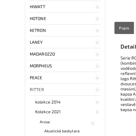
HIWATT
HOTONE
Popis
KETRON
LANEY
Detai
MADAROZZO
Serie R
(kombin
MORPHEUS
voděodol
reflexní
PEACE
logo Rit
dvouces
masivní
RITTER
kapsa A4
kvalitní
kolekce 2014
vestavě
kapsa n
Kolekce 2021
Arosa
Akustická baskytara