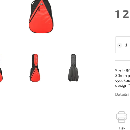
1 
Serie R
20mm po
vysokou 
design 
Detailn
Tisk