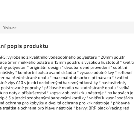
Diskuze
lní popis produktu
GP5: vyrobeno z kvalitního voděodolného polyesteru * 20mm polstr
ace 5mm měkkého polstru a 15mm polstru s vysokou hustotou) * kvalit
ný polyester * originální design * dvoubarevné provedení * subtilní
 nášivky * komfortní polstrované držadlo * vysoce odolné švy * reflexní
ter na přední straně obalu * maximální absorbce při nárazu * kvalitní
tné zipy č.10 s jezdci ozdobenými barevnými korálky * nastavitelné,
, polstrované popruhy * přídavné madlo na zadní straně obalu * velká
 na noty a příslušenství * kapsa v oblasti krku nástroje * na kapsách je
 zip č.5 s jezdci ozdobenými barevnými korálky * vnitřní luxusní podšívka 
ná ochrana pro kobylku a dvojitá ochrana pro krk nástroje * přídavná
a trsátka a ochrana pro hlavu nástroje * barvy: BRR black/racing red