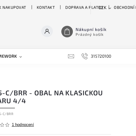
K NAKUPOVAT
KONTAKT
DOPRAVA A PLATBY
OBCHODNÍ
CZK
Nákupní košík
Prázdný košík
MEWORK
GATOR
H&H
HARTKE
315720100
HILL 
5-C/BRR - OBAL NA KLASICKOU
ARU 4/4
5-C/BRR
1 hodnocení