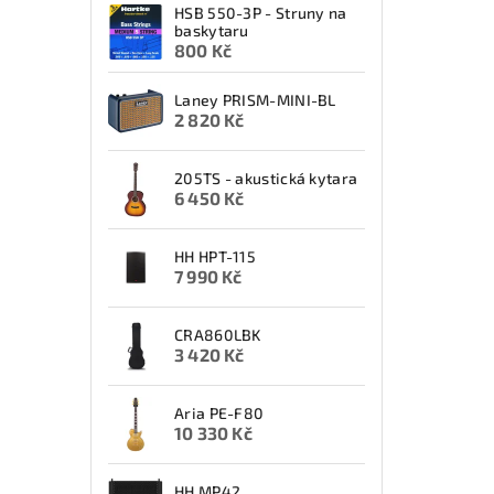
HSB 550-3P - Struny na
baskytaru
800 Kč
Laney PRISM-MINI-BL
2 820 Kč
205TS - akustická kytara
6 450 Kč
HH HPT-115
7 990 Kč
CRA860LBK
3 420 Kč
Aria PE-F80
10 330 Kč
HH MP42