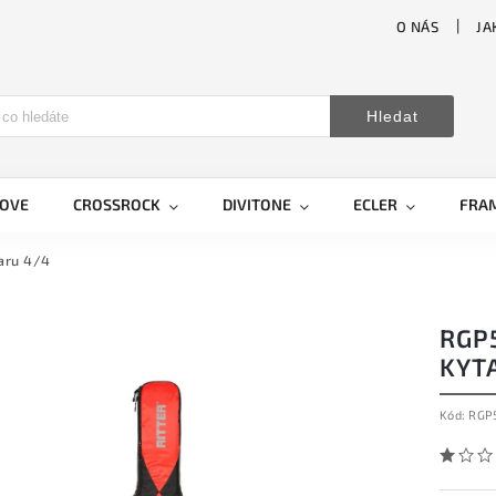
O NÁS
JA
Hledat
LOVE
CROSSROCK
DIVITONE
ECLER
FRA
aru 4/4
RGP
KYT
Kód:
RGP