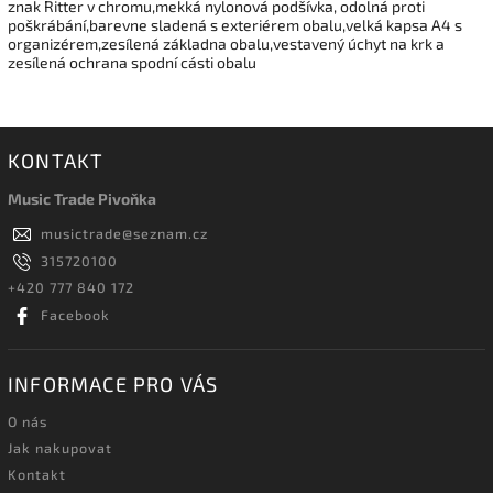
znak Ritter v chromu,mekká nylonová podšívka, odolná proti
poškrábání,barevne sladená s exteriérem obalu,velká kapsa A4 s
organizérem,zesílená základna obalu,vestavený úchyt na krk a
zesílená ochrana spodní cásti obalu
KONTAKT
Music Trade Pivoňka
musictrade
@
seznam.cz
315720100
+420 777 840 172
Facebook
INFORMACE PRO VÁS
O nás
Jak nakupovat
Kontakt