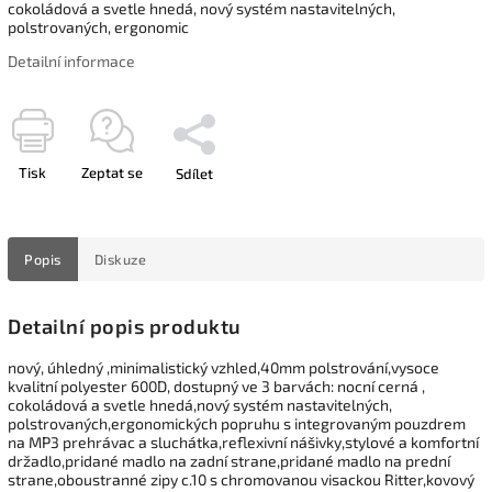
cokoládová a svetle hnedá, nový systém nastavitelných,
polstrovaných, ergonomic
Detailní informace
Tisk
Zeptat se
Sdílet
Popis
Diskuze
Detailní popis produktu
nový, úhledný ,minimalistický vzhled,40mm polstrování,vysoce
kvalitní polyester 600D, dostupný ve 3 barvách: nocní cerná ,
cokoládová a svetle hnedá,nový systém nastavitelných,
polstrovaných,ergonomických popruhu s integrovaným pouzdrem
na MP3 prehrávac a sluchátka,reflexivní nášivky,stylové a komfortní
držadlo,pridané madlo na zadní strane,pridané madlo na prední
strane,oboustranné zipy c.10 s chromovanou visackou Ritter,kovový