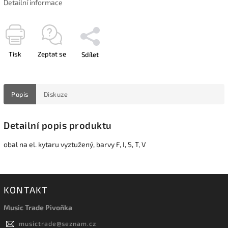
Detailní informace
Tisk
Zeptat se
Sdílet
Popis
Diskuze
Detailní popis produktu
obal na el. kytaru vyztužený, barvy F, I, S, T, V
KONTAKT
Music Trade Pivoňka
musictrade
@
seznam.cz