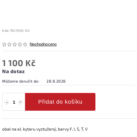
Kód:
RG7000-EG
Neohodnoceno
1 100 Kč
Na dotaz
Můžeme doručit do:
28.8.2026
Přidat do košíku
obal na el. kytaru vyztužený, barvy F, I, S, T, V