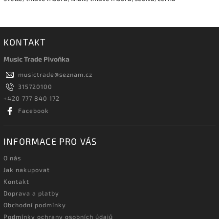
KONTAKT
Music Trade Pivoňka
musictrade
@
seznam.cz
315720100
+420 777 840 172
Facebook
INFORMACE PRO VÁS
O nás
Jak nakupovat
Kontakt
Doprava a platby
Obchodní podmínky
Podmínky ochrany osobních údajů