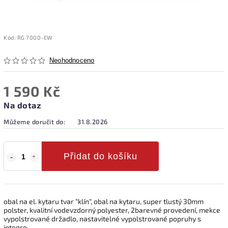
Kód:
RG 7000-EW
Neohodnoceno
1 590 Kč
Na dotaz
Můžeme doručit do:
31.8.2026
Přidat do košíku
obal na el. kytaru tvar “klín“, obal na kytaru, super tlustý 30mm
polster, kvalitní vodevzdorný polyester, 2barevné provedení, mekce
vypolstrované držadlo, nastavitelné vypolstrované popruhy s
integro