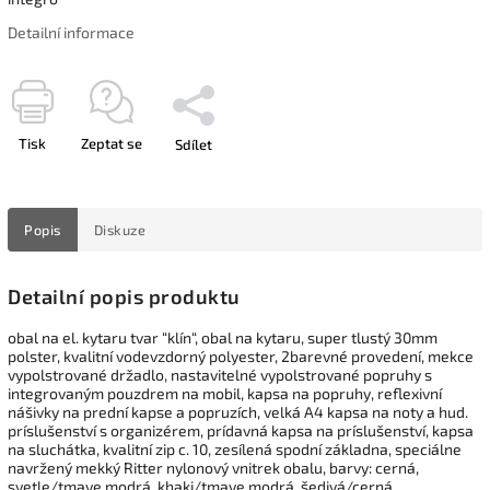
Detailní informace
Tisk
Zeptat se
Sdílet
Popis
Diskuze
Detailní popis produktu
obal na el. kytaru tvar “klín“, obal na kytaru, super tlustý 30mm
polster, kvalitní vodevzdorný polyester, 2barevné provedení, mekce
vypolstrované držadlo, nastavitelné vypolstrované popruhy s
integrovaným pouzdrem na mobil, kapsa na popruhy, reflexivní
nášivky na prední kapse a popruzích, velká A4 kapsa na noty a hud.
príslušenství s organizérem, prídavná kapsa na príslušenství, kapsa
na sluchátka, kvalitní zip c. 10, zesílená spodní základna, speciálne
navržený mekký Ritter nylonový vnitrek obalu, barvy: cerná,
svetle/tmave modrá, khaki/tmave modrá, šedivá/cerná