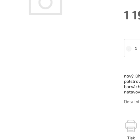
1 
nový, ú
polstrov
barvách
natavov
Detailn
Tisk