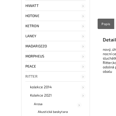
HIWATT
HOTONE
Popis
KETRON
LANEY
Detai
MADAROZZO
nový, ú
nocní c
MORPHEUS
sluchátk
Ritter,
PEACE
odolná 
obalu
RITTER
kolekce 2014
Kolekce 2021
Arosa
Akustická baskytara