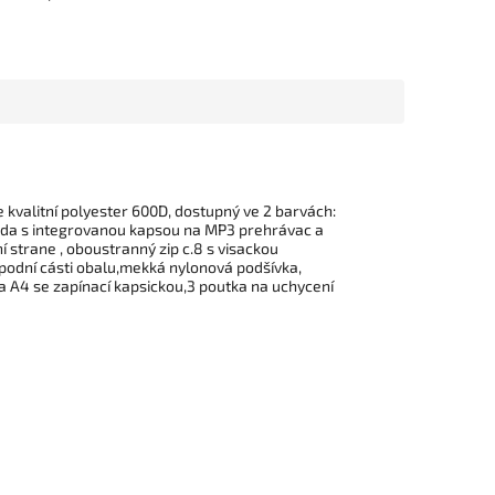
kvalitní polyester 600D, dostupný ve 2 barvách:
áda s integrovanou kapsou na MP3 prehrávac a
í strane , oboustranný zip c.8 s visackou
spodní cásti obalu,mekká nylonová podšívka,
 A4 se zapínací kapsickou,3 poutka na uchycení