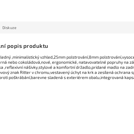
Diskuze
lní popis produktu
hledný ,minimalistický vzhled,25mm polstrování,8mm polstrování,vysoce 
erná nebo cokoládová,nové, ergonomické, natavovatelné popruhy na z
a ,reflexivní nášivky,stylové a komfortní držadlo,pridané madlo na zadn
kovový znak Ritter v chromu,vestavený úchyt na krk a zesílená ochrana 
proti poškrábání,barevne sladená s exteriérem obalu,integrovaná kapsa