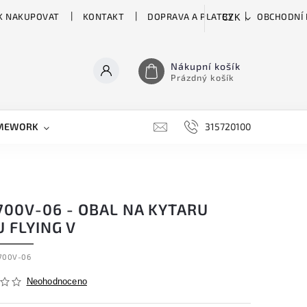
K NAKUPOVAT
KONTAKT
DOPRAVA A PLATBY
OBCHODNÍ
CZK
Nákupní košík
Prázdný košík
MEWORK
GATOR
H&H
HARTKE
315720100
HILL 
700V-06 - OBAL NA KYTARU
 FLYING V
700V-06
Neohodnoceno