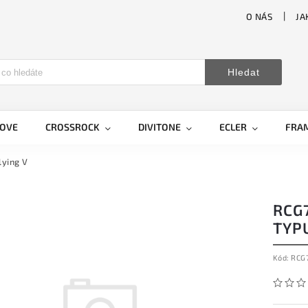
O NÁS
JA
Hledat
LOVE
CROSSROCK
DIVITONE
ECLER
FRA
lying V
RCG
TYPU
Kód:
RCG