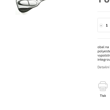
obal na 
polyest
vypolst
integro
Detailn
Tisk