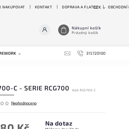
K NAKUPOVAT
KONTAKT
DOPRAVA A PLATBY
OBCHODNÍ
CZK
Nákupní košík
Prázdný košík
MEWORK
GATOR
H&H
HARTKE
315720100
HILL 
00-C - SERIE RCG700
Kód:
RCG700-C
Neohodnoceno
Na dotaz
080 Kč
Můžeme doručit do: