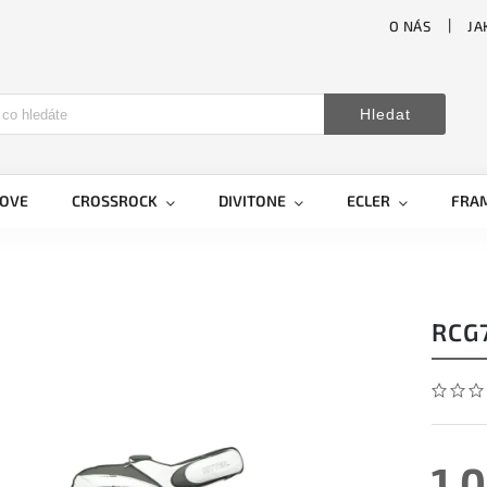
O NÁS
JA
Hledat
LOVE
CROSSROCK
DIVITONE
ECLER
FRA
RCG7
1 