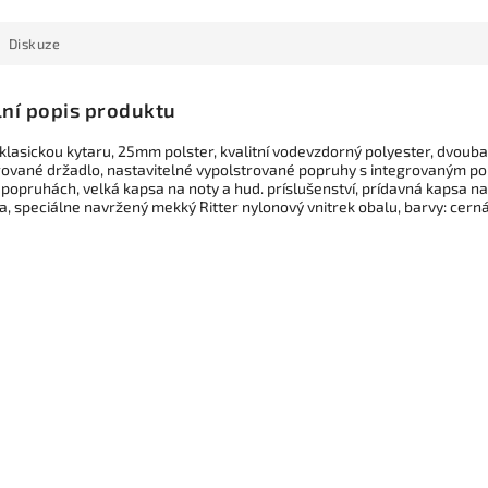
Diskuze
lní popis produktu
 klasickou kytaru, 25mm polster, kvalitní vodevzdorný polyester, dvo
rované držadlo, nastavitelné vypolstrované popruhy s integrovaným pou
popruhách, velká kapsa na noty a hud. príslušenství, prídavná kapsa na pr
a, speciálne navržený mekký Ritter nylonový vnitrek obalu, barvy: cer