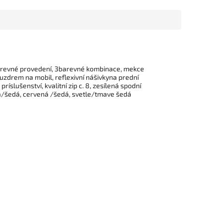
ubarevné provedení, 3barevné kombinace, mekce
zdrem na mobil, reflexivní nášivkyna prední
íslušenství, kvalitní zip c. 8, zesílená spodní
ná/šedá, cervená /šedá, svetle/tmave šedá