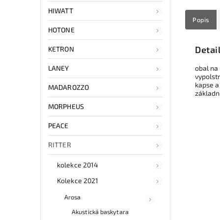
HIWATT
Popis
HOTONE
Detai
KETRON
LANEY
obal na
vypolst
kapse a 
MADAROZZO
základn
MORPHEUS
PEACE
RITTER
kolekce 2014
Kolekce 2021
Arosa
Akustická baskytara