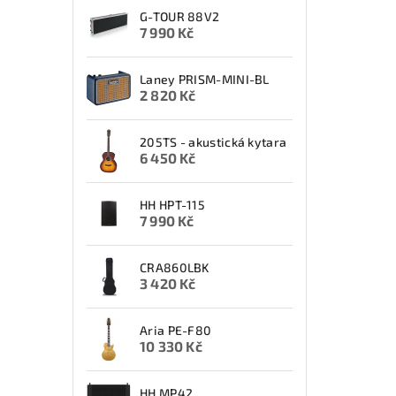
G-TOUR 88V2
7 990 Kč
Laney PRISM-MINI-BL
2 820 Kč
205TS - akustická kytara
6 450 Kč
HH HPT-115
7 990 Kč
CRA860LBK
3 420 Kč
Aria PE-F80
10 330 Kč
HH MP42