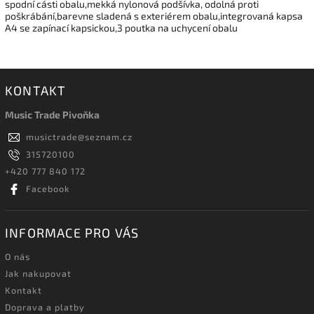
spodní cásti obalu,mekká nylonová podšívka, odolná proti
poškrábání,barevne sladená s exteriérem obalu,integrovaná kapsa
A4 se zapínací kapsickou,3 poutka na uchycení obalu
KONTAKT
Music Trade Pivoňka
musictrade
@
seznam.cz
315720100
+420 777 840 172
Facebook
INFORMACE PRO VÁS
O nás
Jak nakupovat
Kontakt
Doprava a platby