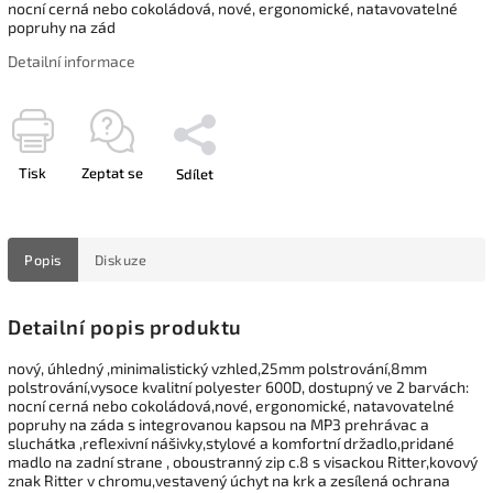
nocní cerná nebo cokoládová, nové, ergonomické, natavovatelné
popruhy na zád
Detailní informace
Tisk
Zeptat se
Sdílet
Popis
Diskuze
Detailní popis produktu
nový, úhledný ,minimalistický vzhled,25mm polstrování,8mm
polstrování,vysoce kvalitní polyester 600D, dostupný ve 2 barvách:
nocní cerná nebo cokoládová,nové, ergonomické, natavovatelné
popruhy na záda s integrovanou kapsou na MP3 prehrávac a
sluchátka ,reflexivní nášivky,stylové a komfortní držadlo,pridané
madlo na zadní strane , oboustranný zip c.8 s visackou Ritter,kovový
znak Ritter v chromu,vestavený úchyt na krk a zesílená ochrana