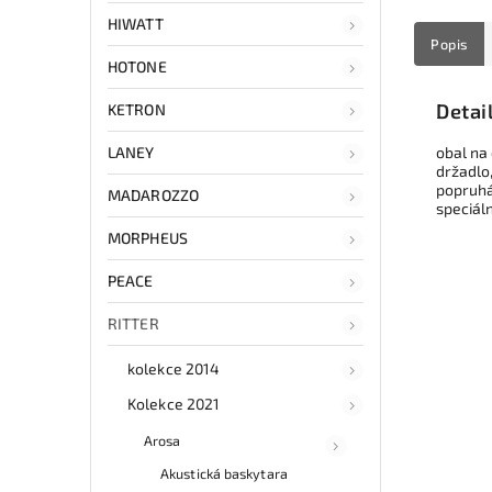
HIWATT
Popis
HOTONE
Detai
KETRON
LANEY
obal na
držadlo
popruhác
MADAROZZO
speciál
MORPHEUS
PEACE
RITTER
kolekce 2014
Kolekce 2021
Arosa
Akustická baskytara