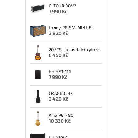
G-TOUR 88V2
7 990 Kč
Laney PRISM-MINI-BL
2 820 Kč
205TS - akustická kytara
6 450 Kč
HH HPT-115
7 990 Kč
CRA860LBK
3 420 Kč
Aria PE-F80
10 330 Kč
HH MP42