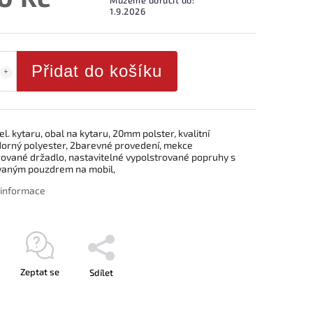
1.9.2026
Přidat do košíku
el. kytaru, obal na kytaru, 20mm polster, kvalitní
orný polyester, 2barevné provedení, mekce
rované držadlo, nastavitelné vypolstrované popruhy s
vaným pouzdrem na mobil,
í informace
Zeptat se
Sdílet