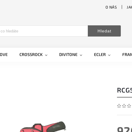
O NÁS
JA
Hledat
LOVE
CROSSROCK
DIVITONE
ECLER
FRA
RCG5
92