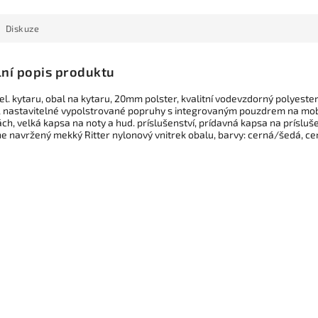
Diskuze
lní popis produktu
 el. kytaru, obal na kytaru, 20mm polster, kvalitní vodevzdorný polyes
, nastavitelné vypolstrované popruhy s integrovaným pouzdrem na mobil
h, velká kapsa na noty a hud. príslušenství, prídavná kapsa na príslušens
ne navržený mekký Ritter nylonový vnitrek obalu, barvy: cerná/šedá, 