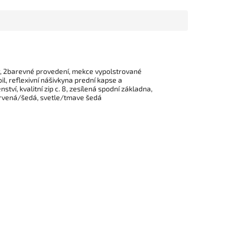
ter, 2barevné provedení, mekce vypolstrované
, reflexivní nášivkyna prední kapse a
tví, kvalitní zip c. 8, zesílená spodní základna,
cervená/šedá, svetle/tmave šedá