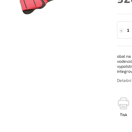
obal na 
vodevzd
vypolst
integro
Detailn
Tisk