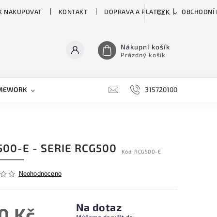
K NAKUPOVAT
KONTAKT
DOPRAVA A PLATBY
OBCHODNÍ
CZK
Nákupní košík
Prázdný košík
MEWORK
GATOR
H&H
HARTKE
315720100
HILL 
00-E - SERIE RCG500
Kód:
RCG500-E
Neohodnoceno
Na dotaz
0 Kč
Můžeme doručit do: