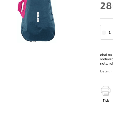
28
obal na 
vodevzdo
noty, ro
Detailn
Tisk