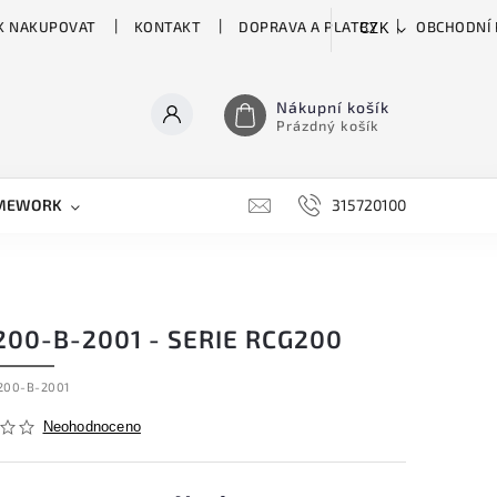
K NAKUPOVAT
KONTAKT
DOPRAVA A PLATBY
OBCHODNÍ
CZK
Nákupní košík
Prázdný košík
MEWORK
GATOR
H&H
HARTKE
315720100
HILL 
00-B-2001 - SERIE RCG200
200-B-2001
Neohodnoceno