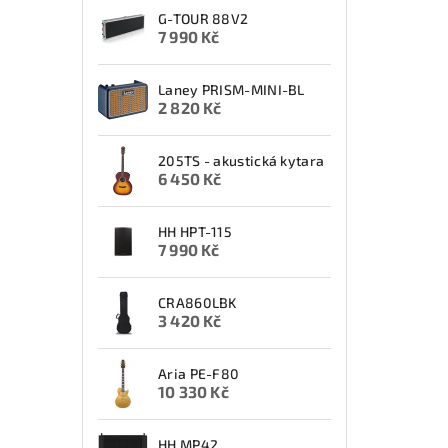
G-TOUR 88V2
7 990 Kč
Laney PRISM-MINI-BL
2 820 Kč
205TS - akustická kytara
6 450 Kč
HH HPT-115
7 990 Kč
CRA860LBK
3 420 Kč
Aria PE-F80
10 330 Kč
HH MP42