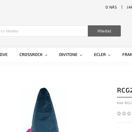
O NÁS
JA
Hledat
LOVE
CROSSROCK
DIVITONE
ECLER
FRA
RCG2
Kód:
RCG