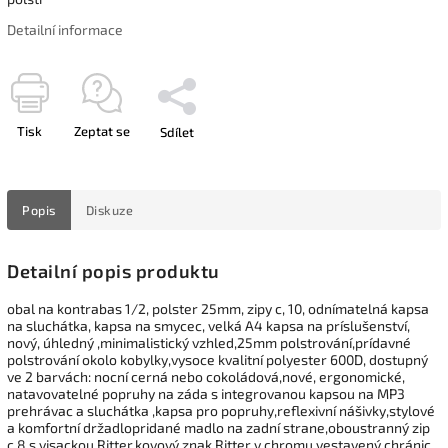
Detailní informace
Tisk
Zeptat se
Sdílet
Popis
Diskuze
Detailní popis produktu
obal na kontrabas 1/2, polster 25mm, zipy c, 10, odnímatelná kapsa
na sluchátka, kapsa na smycec, velká A4 kapsa na príslušenství,
nový, úhledný ,minimalistický vzhled,25mm polstrování,prídavné
polstrování okolo kobylky,vysoce kvalitní polyester 600D, dostupný
ve 2 barvách: nocní cerná nebo cokoládová,nové, ergonomické,
natavovatelné popruhy na záda s integrovanou kapsou na MP3
prehrávac a sluchátka ,kapsa pro popruhy,reflexivní nášivky,stylové
a komfortní držadlopridané madlo na zadní strane,oboustranný zip
c.8 s visackou Ritter,kovový znak Ritter v chromu,vestavený chránic