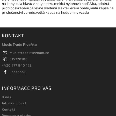
na kobylku a hlavu z polyesteru,mekká nylonová podšívka, odolná
proti poškrábání,barevne sladená s exteriérem obalu,malá kapsa na
príslušenství vpredu,velká kapsa na hudebniny vzadu
KONTAKT
Music Trade Pivoňka
musictrade
@
seznam.cz
315720100
+420 777 840 172
Facebook
INFORMACE PRO VÁS
O nás
Jak nakupovat
Kontakt
Doprava a platby