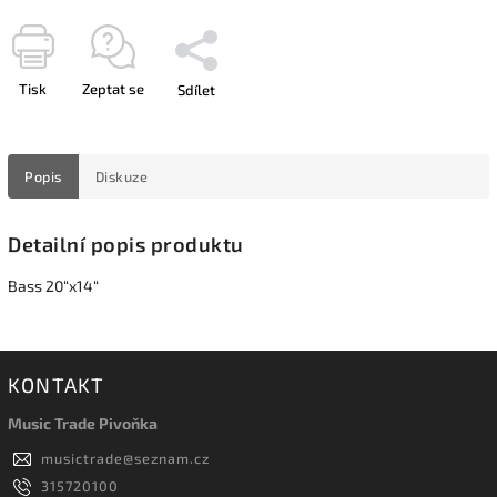
Tisk
Zeptat se
Sdílet
Popis
Diskuze
Detailní popis produktu
Bass 20“x14“
KONTAKT
Music Trade Pivoňka
musictrade
@
seznam.cz
315720100