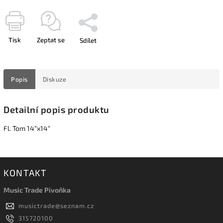
Tisk
Zeptat se
Sdílet
Popis
Diskuze
Detailní popis produktu
Fl. Tom 14“x14“
KONTAKT
Music Trade Pivoňka
musictrade
@
seznam.cz
315720100