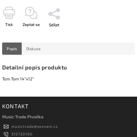
Tisk
Zeptat se
Sdílet
Popis
Diskuze
Detailní popis produktu
Tom Tom 14“x12“
KONTAKT
Music Trade Pivoňka
musictrade
@
seznam.cz
315720100