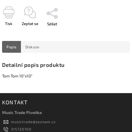
Tisk
Zeptat se
Sdílet
Popis
Diskuze
Detailní popis produktu
Tom Tom 10“x10“
KONTAKT
Music Trade Pivoňka
musictrade
@
seznam.cz
315720100