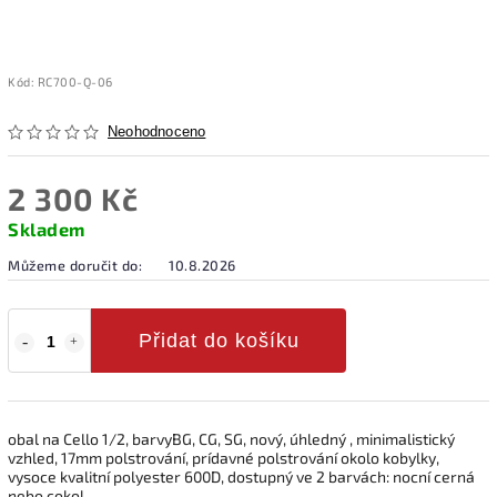
Kód:
RC700-Q-06
Neohodnoceno
2 300 Kč
Skladem
Můžeme doručit do:
10.8.2026
Přidat do košíku
obal na Cello 1/2, barvyBG, CG, SG, nový, úhledný , minimalistický
vzhled, 17mm polstrování, prídavné polstrování okolo kobylky,
vysoce kvalitní polyester 600D, dostupný ve 2 barvách: nocní cerná
nebo cokol