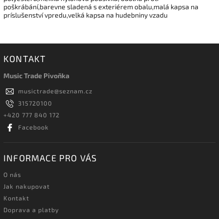
poškrábání,barevne sladená s exteriérem obalu,malá kapsa na
príslušenství vpredu,velká kapsa na hudebniny vzadu
KONTAKT
Music Trade Pivoňka
musictrade
@
seznam.cz
315720100
+420 777 840 172
Facebook
INFORMACE PRO VÁS
O nás
Jak nakupovat
Kontakt
Doprava a platby