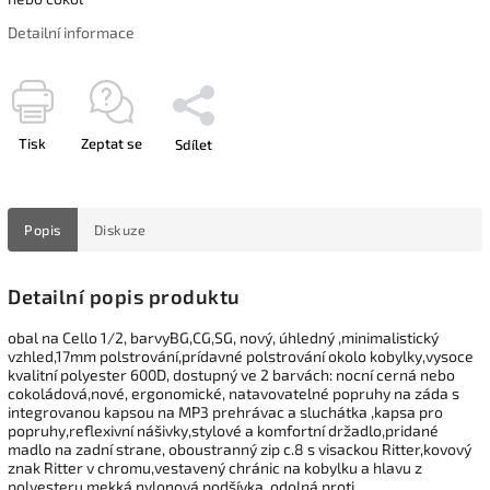
Detailní informace
Tisk
Zeptat se
Sdílet
Popis
Diskuze
Detailní popis produktu
obal na Cello 1/2, barvyBG,CG,SG, nový, úhledný ,minimalistický
vzhled,17mm polstrování,prídavné polstrování okolo kobylky,vysoce
kvalitní polyester 600D, dostupný ve 2 barvách: nocní cerná nebo
cokoládová,nové, ergonomické, natavovatelné popruhy na záda s
integrovanou kapsou na MP3 prehrávac a sluchátka ,kapsa pro
popruhy,reflexivní nášivky,stylové a komfortní držadlo,pridané
madlo na zadní strane, oboustranný zip c.8 s visackou Ritter,kovový
znak Ritter v chromu,vestavený chránic na kobylku a hlavu z
polyesteru,mekká nylonová podšívka, odolná proti