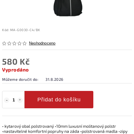
Kód:
MA-G0030-C4/BK
Neohodnoceno
580 Kč
Vyprodáno
Můžeme doručit do:
31.8.2026
Přidat do košíku
• kytarový obal polstrovaný •10mm luxusní molitanový polstr
•nastavitelné komfortní popruhy na záda •polstrovaná madla •zipy