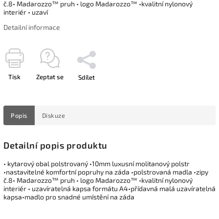
č.8• Madarozzo™ pruh • logo Madarozzo™ •kvalitní nylonový
interiér • uzaví
Detailní informace
Tisk
Zeptat se
Sdílet
Popis
Diskuze
Detailní popis produktu
• kytarový obal polstrovaný •10mm luxusní molitanový polstr
•nastavitelné komfortní popruhy na záda •polstrovaná madla •zipy
č.8• Madarozzo™ pruh • logo Madarozzo™ •kvalitní nylonový
interiér • uzavíratelná kapsa formátu A4•přídavná malá uzavíratelná
kapsa•madlo pro snadné umístění na záda