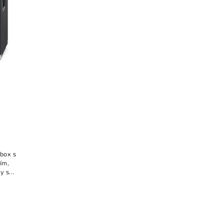
obox s
ím,
y s
kovými
sovým