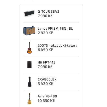
G-TOUR 88V2
7 990 Kč
Laney PRISM-MINI-BL
2 820 Kč
205TS - akustická kytara
6 450 Kč
HH HPT-115
7 990 Kč
CRA860LBK
3 420 Kč
Aria PE-F80
10 330 Kč