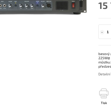
15
basový z
225W@ 8
můstku:
předzes
Detailn
Tisk