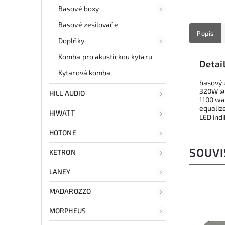
Basové boxy
Basové zesilovače
Popis
Doplňky
Komba pro akustickou kytaru
Detai
Kytarová komba
basový 
320W @ 
HILL AUDIO
1100 wa
equalize
HIWATT
LED ind
HOTONE
SOUVI
KETRON
LANEY
MADAROZZO
MORPHEUS