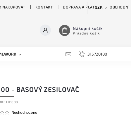
K NAKUPOVAT
KONTAKT
DOPRAVA A PLATBY
OBCHODNÍ
CZK
Nákupní košík
Prázdný košík
MEWORK
GATOR
H&H
HARTKE
315720100
HILL 
000 - BASOVÝ ZESILOVAČ
TKE LH1000
Neohodnoceno