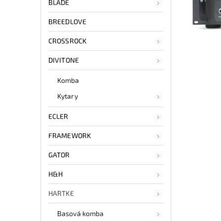
BLADE
BREEDLOVE
CROSSROCK
DIVITONE
Komba
Kytary
ECLER
FRAMEWORK
GATOR
H&H
HARTKE
Basová komba