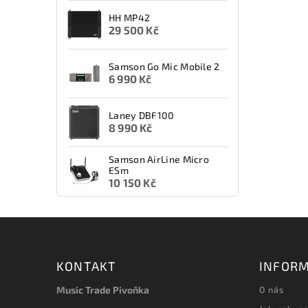
HH MP42
29 500 Kč
Samson Go Mic Mobile 2
6 990 Kč
Laney DBF100
8 990 Kč
Samson AirLine Micro
ESm
10 150 Kč
KONTAKT
INFORM
Music Trade Pivoňka
O nás