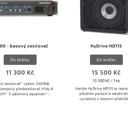
00 - basový zesilovač
HyDrive HD115
Do košíku
Do košíku
11 300 Kč
15 500 Kč
15 500 Kč / 1 ks
vý zesilovač* výkon: 500W@
Hartke HyDrive HD115 je repr
ampový předzesilovač třídy A
předním portem a odvětrán
AX7* 3-pásmový equalizer*
vyrobený z masivní překližk
lný bright* spínatelný limiter s
rozsáhlým vyztužením a dráž
kací* symetrický XLR výstup*...
spoji. Box je osazen 1x15" ba
reproduktorem...