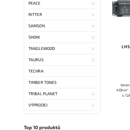
PEACE
RITTER
SAMSON
SHOW
LH5
TANGLEWOOD
TAURUS
TECHRA
TIMBER TONES
baso
4Ohm* l
TRIBAL PLANET
s 12
spínate
VÝPRODEJ
LED indi
Top 10 produktů