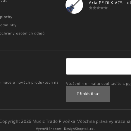
ovat
 platby
podmínky
ochrany osobních údajů
ormace o nových produktech na
Vložením e-mailu souhlasíte s
po
Přihlásit se
Copyright 2026
Music Trade Pivoňka
. Všechna práva vyhrazena
Vytvořil
Shoptet
| Design
Shoptak.cz.