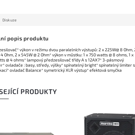
Diskuze
lní popis produktu
zesilovač* výkon v režimu dvou paralelních výstupů: 2 x 225W@ 8 Ohm, 
4 Ohm, 2 x 545W @ 2 Ohm* výkon v můstku: 1 x 750 watts @ 8 ohms, 1 x
tts @ 4 ohms* lampový předzesilovač třídy A s 12AX7* 3-pásmový
r* ovladače : basy, středy, výšky* spínatelný bright* spínatelný limiter s
ikací* ovladač Balance* symetrický XLR výstup* efektová smyčka
SEJÍCÍ PRODUKTY