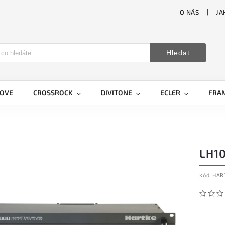
O NÁS
JA
Hledat
LOVE
CROSSROCK
DIVITONE
ECLER
FRA
LH1
Kód:
HAR