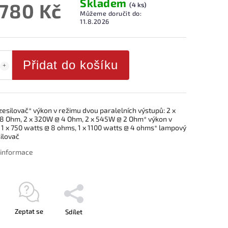
Skladem
 780 Kč
(4 ks)
Můžeme doručit do:
11.8.2026
Přidat do košíku
esilovač* výkon v režimu dvou paralelních výstupů: 2 x
 Ohm, 2 x 320W @ 4 Ohm, 2 x 545W @ 2 Ohm* výkon v
 1 x 750 watts @ 8 ohms, 1 x 1100 watts @ 4 ohms* lampový
ilovač
í informace
Zeptat se
Sdílet