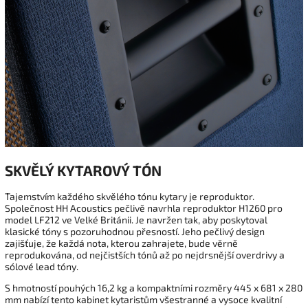
SKVĚLÝ KYTAROVÝ TÓN
Tajemstvím každého skvělého tónu kytary je reproduktor.
Společnost HH Acoustics pečlivě navrhla reproduktor H1260 pro
model LF212 ve Velké Británii. Je navržen tak, aby poskytoval
klasické tóny s pozoruhodnou přesností. Jeho pečlivý design
zajišťuje, že každá nota, kterou zahrajete, bude věrně
reprodukována, od nejčistších tónů až po nejdrsnější overdrivy a
sólové lead tóny.
S hmotností pouhých 16,2 kg a kompaktními rozměry 445 x 681 x 280
mm nabízí tento kabinet kytaristům všestranné a vysoce kvalitní