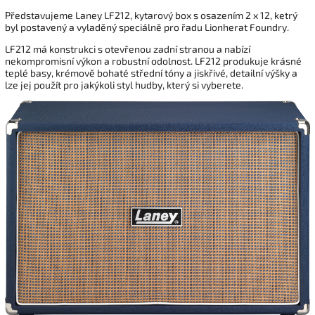
Představujeme Laney LF212, kytarový box s osazením 2 x 12, ketrý
byl postavený a vyladěný speciálně pro řadu Lionherat Foundry.
LF212 má konstrukci s otevřenou zadní stranou a nabízí
nekompromisní výkon a robustní odolnost. LF212 produkuje krásné
teplé basy, krémově bohaté střední tóny a jiskřivé, detailní výšky a
lze jej použít pro jakýkoli styl hudby, který si vyberete.