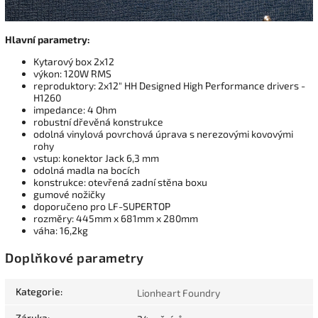
Hlavní parametry:
Kytarový box 2x12
výkon: 120W RMS
reproduktory: 2x12" HH Designed High Performance drivers -
H1260
impedance: 4 Ohm
robustní dřevěná konstrukce
odolná vinylová povrchová úprava s nerezovými kovovými
rohy
vstup: konektor Jack 6,3 mm
odolná madla na bocích
konstrukce: otevřená zadní stěna boxu
gumové nožičky
doporučeno pro LF-SUPERTOP
rozměry: 445mm x 681mm x 280mm
váha: 16,2kg
Doplňkové parametry
Kategorie
:
Lionheart Foundry
Záruka
: