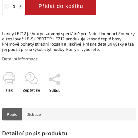
Přidat do košíku
Laney LF212 je box posatvený speciálně pro řadu Lionheart Foundry
a zesilovač LF-SUPERTOP. LF212 produkuje krásné teplé basy,
krémově bohatý střední rozsah a jiskřivé, krásně detailní výšky a lze
jej použít pro jakýkoli styl hudby, který si vyberete.
Detailní informace
Tisk
Zeptat se
Sdílet
Popis
Diskuze
Detailní popis produktu