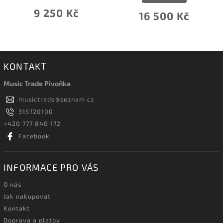
9 250 Kč
16 500 Kč
KONTAKT
Music Trade Pivoňka
musictrade
@
seznam.cz
315720100
+420 777 840 172
Facebook
INFORMACE PRO VÁS
O nás
Jak nakupovat
Kontakt
Doprava a platby