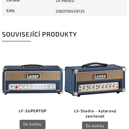
24 měsíců
EAN
:
5060109459135
SOUVISEJÍCÍ PRODUKTY
LF-SUPERTOP
L5-Studio - kytarový
zesilovač
Do košíku
Do košíku