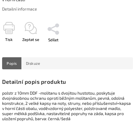
Detailní informace
Tisk
Zeptat se
Sdílet
Popis
Diskuze
Detailní popis produktu
polstr z 10mm DDF -molitanu s dvojitou hustotou, poskytuje
dvojnásobnou ochranu oproti běžným molitanům, pevná, odolná
konstrukce, 2 velké kapsy na noty, struny, nebo příslušenství+kapsa
v horní části obalu, voděvzdorný polyester, polstrované madlo,
super měkká podšívka, nastavitelné popruhy na záda, kapsa pro
uložení popruhů, barva: černá/šedá