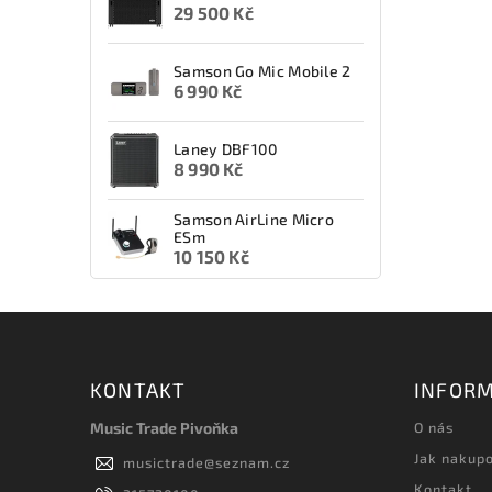
29 500 Kč
Samson Go Mic Mobile 2
6 990 Kč
Laney DBF100
8 990 Kč
Samson AirLine Micro
ESm
10 150 Kč
KONTAKT
INFORM
Music Trade Pivoňka
O nás
Jak nakup
musictrade
@
seznam.cz
Kontakt