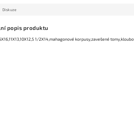
Diskuze
lní popis produktu
6X16,11X13,10X12,5 1/2X14,mahagonové korpusy,zavešené tomy,kloubo