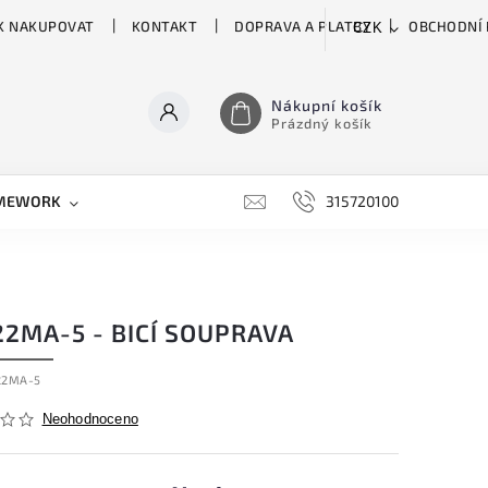
K NAKUPOVAT
KONTAKT
DOPRAVA A PLATBY
OBCHODNÍ
CZK
Nákupní košík
Prázdný košík
MEWORK
GATOR
H&H
HARTKE
315720100
HILL 
2MA-5 - BICÍ SOUPRAVA
22MA-5
Neohodnoceno