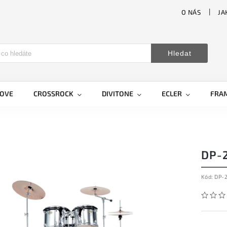
O NÁS
JA
Hledat
LOVE
CROSSROCK
DIVITONE
ECLER
FRA
DP-2
Kód:
DP-