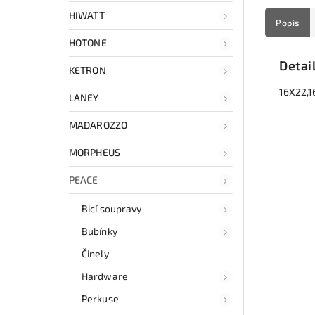
HIWATT
Popis
HOTONE
Detai
KETRON
16X22,1
LANEY
MADAROZZO
MORPHEUS
PEACE
Bicí soupravy
Bubínky
Činely
Hardware
Perkuse