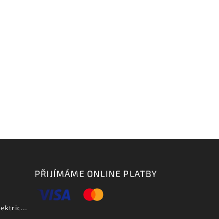
PŘIJÍMÁME ONLINE PLATBY
Aria PE DLX VCS - elektrická kytara-zboží bylo vystaveno na prodejně