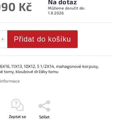
Na dotaz
990 Kč
Můžeme doručit do:
1.9.2026
Přidat do košíku
16X16, 11X13, 10X12, 5 1/2X14, mahagonové korpusy,
é tomy, kloubové držáky tomu
í informace
Zeptat se
Sdílet