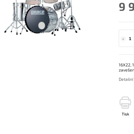
9 
16X22, 
zavešen
Detailn
Tisk