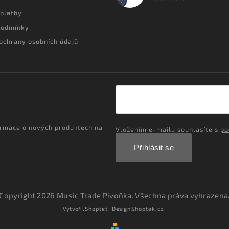
 platby
podmínky
ochrany osobních údajů
ormace o nových produktech na
Vložením e-mailu souhlasíte s
po
Přihlásit se
Copyright 2026
Music Trade Pivoňka
. Všechna práva vyhrazena
Vytvořil
Shoptet
| Design
Shoptak.cz.