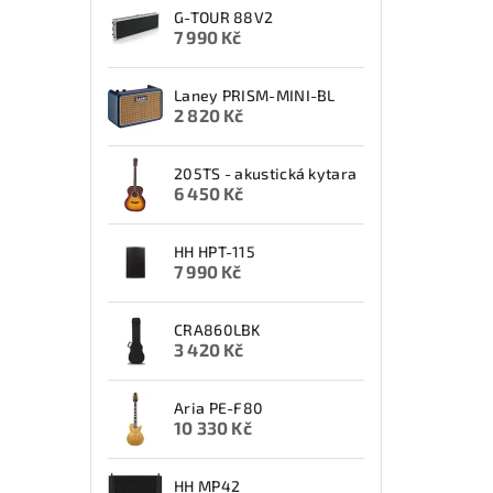
G-TOUR 88V2
7 990 Kč
Laney PRISM-MINI-BL
2 820 Kč
205TS - akustická kytara
6 450 Kč
HH HPT-115
7 990 Kč
CRA860LBK
3 420 Kč
Aria PE-F80
10 330 Kč
HH MP42