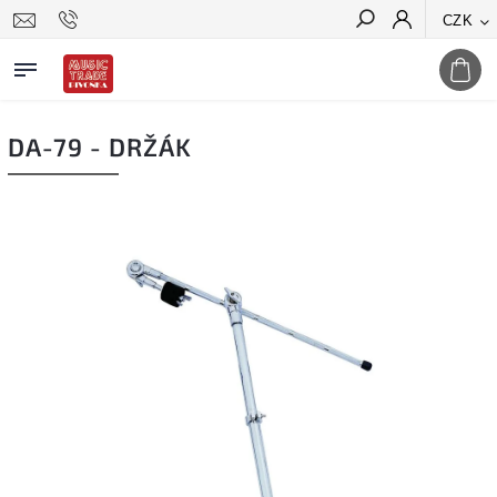
CZK
Hledat
DA-79 - DRŽÁK