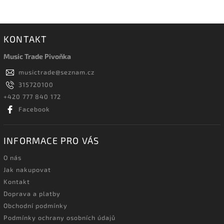
KONTAKT
Music Trade Pivoňka
musictrade
@
seznam.cz
315720100
+420 777 840 172
Facebook
INFORMACE PRO VÁS
O nás
Jak nakupovat
Kontakt
Doprava a platby
Obchodní podmínky
Podmínky ochrany osobních údajů