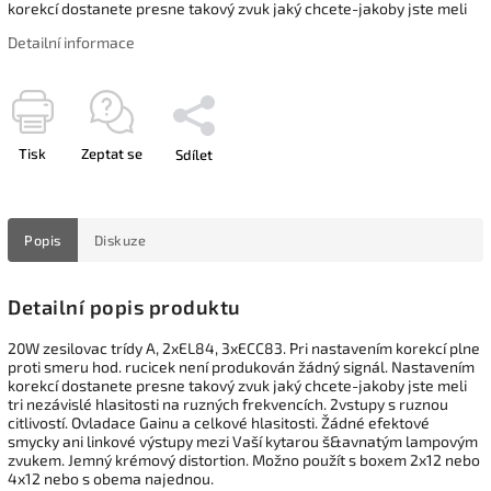
korekcí dostanete presne takový zvuk jaký chcete-jakoby jste meli
Detailní informace
Tisk
Zeptat se
Sdílet
Popis
Diskuze
Detailní popis produktu
20W zesilovac trídy A, 2xEL84, 3xECC83. Pri nastavením korekcí plne
proti smeru hod. rucicek není produkován žádný signál. Nastavením
korekcí dostanete presne takový zvuk jaký chcete-jakoby jste meli
tri nezávislé hlasitosti na ruzných frekvencích. 2vstupy s ruznou
citlivostí. Ovladace Gainu a celkové hlasitosti. Žádné efektové
smycky ani linkové výstupy mezi Vaší kytarou š&avnatým lampovým
zvukem. Jemný krémový distortion. Možno použít s boxem 2x12 nebo
4x12 nebo s obema najednou.